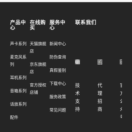
产品中
在线购
服务中
联系我们
心
买
心
声卡系列
天猫旗舰
新闻中心
店
麦克风系
防伪查询
列
京东旗舰
真假鉴别
店
耳机系列
下载中心
官方授权
技
代
官
音箱系列
店铺
术
理
方
服务政策
支
招
公
话放系列
持
商
众
常见问题
号
配件