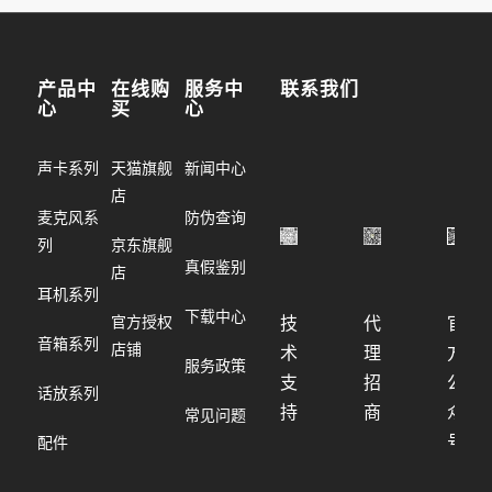
产品中
在线购
服务中
联系我们
心
买
心
声卡系列
天猫旗舰
新闻中心
店
麦克风系
防伪查询
列
京东旗舰
真假鉴别
店
耳机系列
下载中心
官方授权
技
代
官
音箱系列
店铺
术
理
方
服务政策
支
招
公
话放系列
持
商
众
常见问题
号
配件