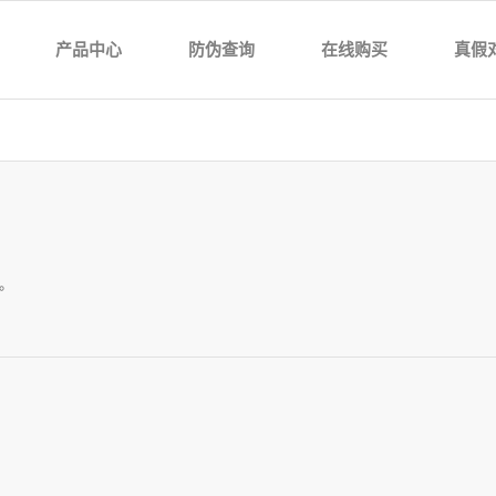
产品中心
防伪查询
在线购买
真假
傲。