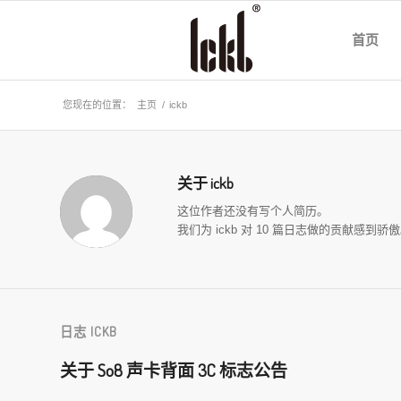
首页
您现在的位置：
主页
/
ickb
关于
ickb
这位作者还没有写个人简历。
我们为
ickb
对 10 篇日志做的贡献感到骄
日志 ICKB
关于 So8 声卡背面 3C 标志公告