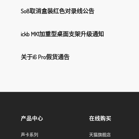
So8取消盒装红色对录线公告
ickb MK1加重型桌面支架升级通知
关于i6 Pro假货通告
产品中心
在线购买
声卡系列
天猫旗舰店