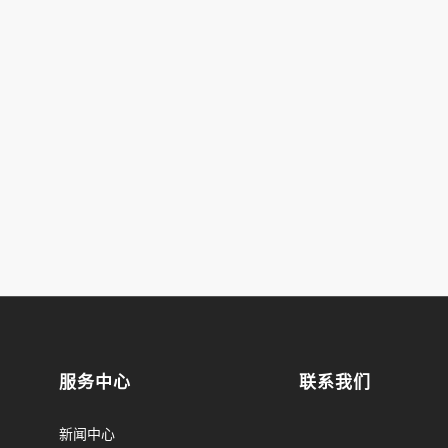
服务中心
联系我们
新闻中心