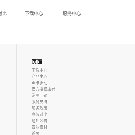
对比
下载中心
服务中心
页面
下载中心
产品中心
声卡驱动
官方授权店铺
常见问题
服务支持
服务政策
真假对比
通知公告
音效素材
首页